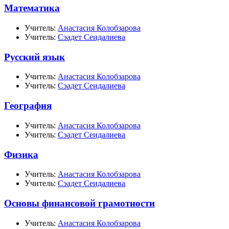
Математика
Учитель:
Анастасия Колобзарова
Учитель:
Сэадет Сеидалиева
Русский язык
Учитель:
Анастасия Колобзарова
Учитель:
Сэадет Сеидалиева
География
Учитель:
Анастасия Колобзарова
Учитель:
Сэадет Сеидалиева
Физика
Учитель:
Анастасия Колобзарова
Учитель:
Сэадет Сеидалиева
Основы финансовой грамотности
Учитель:
Анастасия Колобзарова