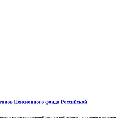
ганов Пенсионного фонда Российской
деятельности
учреждений социальной
защиты населения и
органов