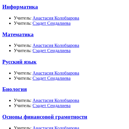
Информатика
Учитель:
Анастасия Колобзарова
Учитель:
Сэадет Сеидалиева
Математика
Учитель:
Анастасия Колобзарова
Учитель:
Сэадет Сеидалиева
Русский язык
Учитель:
Анастасия Колобзарова
Учитель:
Сэадет Сеидалиева
Биология
Учитель:
Анастасия Колобзарова
Учитель:
Сэадет Сеидалиева
Основы финансовой грамотности
Учитель:
Анастасия Колобзарова