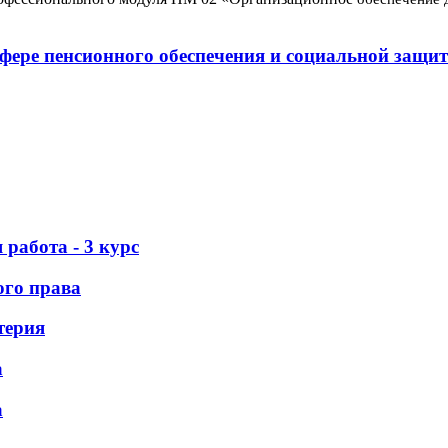
сфере пенсионного обеспечения и социальной защи
работа - 3 курс
ого права
терия
а
а