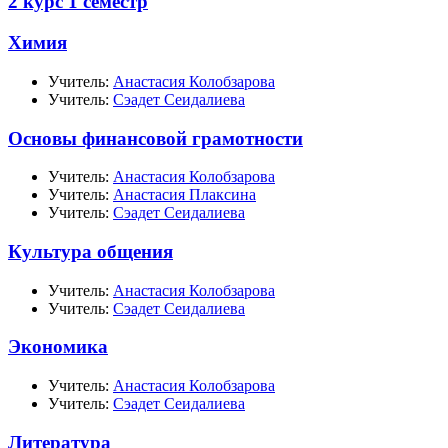
2 курс 1 семестр
Химия
Учитель:
Анастасия Колобзарова
Учитель:
Сэадет Сеидалиева
Основы финансовой грамотности
Учитель:
Анастасия Колобзарова
Учитель:
Анастасия Плаксина
Учитель:
Сэадет Сеидалиева
Культура общения
Учитель:
Анастасия Колобзарова
Учитель:
Сэадет Сеидалиева
Экономика
Учитель:
Анастасия Колобзарова
Учитель:
Сэадет Сеидалиева
Литература