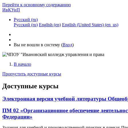
Перейти к основному содержанию
ИвКУиП
Русский ‎(ru)‎
Русский ‎(ru)‎
English ‎(en)‎
English (United States) ‎(en_us)‎
Вы не вошли в систему (
Вход
)
В начало
Пропустить доступные курсы
Доступные курсы
Электронная версия учебной литературы Общеобра
ПМ 02 «Организационное обеспечение деятельнос
Федерации»
Задания для учебной и производственной практик в рамках 